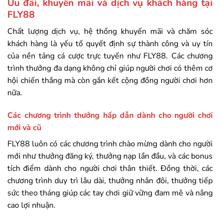
Ưu đãi, khuyến mãi và dịch vụ khách hàng tại
FLY88
Chất lượng dịch vụ, hệ thống khuyến mãi và chăm sóc
khách hàng là yếu tố quyết định sự thành công và uy tín
của nền tảng cá cược trực tuyến như FLY88. Các chương
trình thưởng đa dạng không chỉ giúp người chơi có thêm cơ
hội chiến thắng mà còn gắn kết cộng đồng người chơi hơn
nữa.
Các chương trình thưởng hấp dẫn dành cho người chơi
mới và cũ
FLY88 luôn có các chương trình chào mừng dành cho người
mới như thưởng đăng ký, thưởng nạp lần đầu, và các bonus
tích điểm dành cho người chơi thân thiết. Đồng thời, các
chương trình duy trì lâu dài, thưởng nhân đôi, thưởng tiếp
sức theo tháng giúp các tay chơi giữ vững đam mê và nâng
cao lợi nhuận.