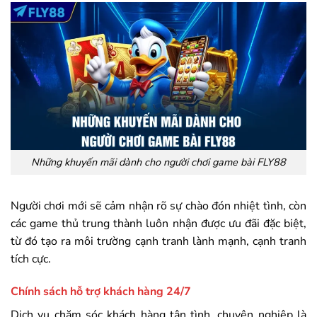
Những khuyến mãi dành cho người chơi game bài FLY88
Người chơi mới sẽ cảm nhận rõ sự chào đón nhiệt tình, còn
các game thủ trung thành luôn nhận được ưu đãi đặc biệt,
từ đó tạo ra môi trường cạnh tranh lành mạnh, cạnh tranh
tích cực.
Chính sách hỗ trợ khách hàng 24/7
Dịch vụ chăm sóc khách hàng tận tình, chuyên nghiệp là