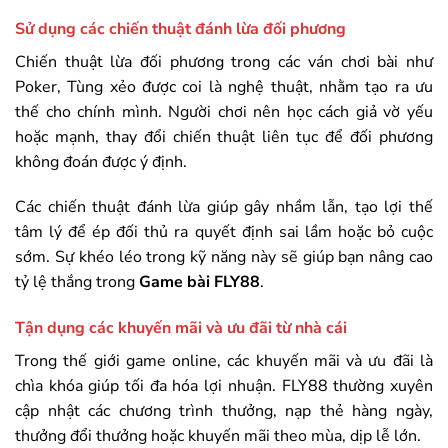
Sử dụng các chiến thuật đánh lừa đối phương
Chiến thuật lừa đối phương trong các ván chơi bài như
Poker, Tùng xẻo được coi là nghệ thuật, nhằm tạo ra ưu
thế cho chính mình. Người chơi nên học cách giả vờ yếu
hoặc mạnh, thay đổi chiến thuật liên tục để đối phương
không đoán được ý định.
Các chiến thuật đánh lừa giúp gây nhầm lẫn, tạo lợi thế
tâm lý để ép đối thủ ra quyết định sai lầm hoặc bỏ cuộc
sớm. Sự khéo léo trong kỹ năng này sẽ giúp bạn nâng cao
tỷ lệ thắng trong
Game bài FLY88
.
Tận dụng các khuyến mãi và ưu đãi từ nhà cái
Trong thế giới game online, các khuyến mãi và ưu đãi là
chìa khóa giúp tối đa hóa lợi nhuận. FLY88 thường xuyên
cập nhật các chương trình thưởng, nạp thẻ hàng ngày,
thưởng đổi thưởng hoặc khuyến mãi theo mùa, dịp lễ lớn.