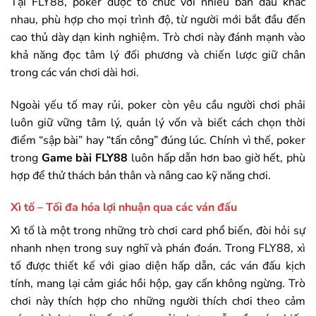
Tại FLY88, poker được tổ chức với nhiều bàn đấu khác
nhau, phù hợp cho mọi trình độ, từ người mới bắt đầu đến
cao thủ dày dạn kinh nghiệm. Trò chơi này đánh mạnh vào
khả năng đọc tâm lý đối phương và chiến lược giữ chân
trong các ván chơi dài hơi.
Ngoài yếu tố may rủi, poker còn yêu cầu người chơi phải
luôn giữ vững tâm lý, quản lý vốn và biết cách chọn thời
điểm “sập bài” hay “tấn công” đúng lúc. Chính vì thế, poker
trong
Game bài FLY88
luôn hấp dẫn hơn bao giờ hết, phù
hợp để thử thách bản thân và nâng cao kỹ năng chơi.
Xì tố – Tối đa hóa lợi nhuận qua các ván đấu
Xì tố là một trong những trò chơi card phổ biến, đòi hỏi sự
nhanh nhẹn trong suy nghĩ và phán đoán. Trong FLY88, xì
tố được thiết kế với giao diện hấp dẫn, các ván đấu kịch
tính, mang lại cảm giác hồi hộp, gay cấn không ngừng. Trò
chơi này thích hợp cho những người thích chơi theo cảm