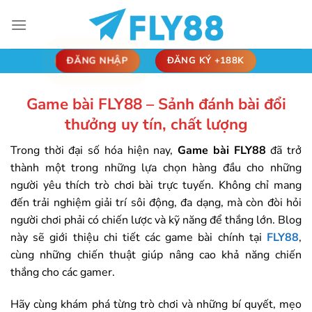
Bỏ
qua
nội
dung
ĐĂNG NHẬP
ĐĂNG KÝ +188K
Game bài FLY88 – Sảnh đánh bài đổi
thưởng uy tín, chất lượng
Trong thời đại số hóa hiện nay,
Game bài FLY88
đã trở
thành một trong những lựa chọn hàng đầu cho những
người yêu thích trò chơi bài trực tuyến. Không chỉ mang
đến trải nghiệm giải trí sôi động, đa dạng, mà còn đòi hỏi
người chơi phải có chiến lược và kỹ năng để thắng lớn. Blog
này sẽ giới thiệu chi tiết các game bài chính tại
FLY88
,
cùng những chiến thuật giúp nâng cao khả năng chiến
thắng cho các gamer.
Hãy cùng khám phá từng trò chơi và những bí quyết, mẹo