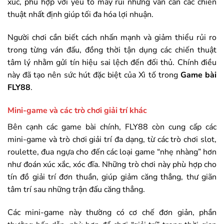
xúc, phù hợp với yếu tố may rủi nhưng vẫn cần các chiến
thuật nhất định giúp tối đa hóa lợi nhuận.
Người chơi cần biết cách nhấn mạnh và giảm thiểu rủi ro
trong từng ván đấu, đồng thời tận dụng các chiến thuật
tâm lý nhằm gửi tín hiệu sai lệch đến đối thủ. Chính điều
này đã tạo nên sức hút đặc biệt của Xì tố trong
Game bài
FLY88
.
Mini-game và các trò chơi giải trí khác
Bên cạnh các game bài chính, FLY88 còn cung cấp các
mini-game và trò chơi giải trí đa dạng, từ các trò chơi slot,
roulette, đua ngựa cho đến các loại game “nhẹ nhàng” hơn
như đoán xúc xắc, xóc đĩa. Những trò chơi này phù hợp cho
tín đồ giải trí đơn thuần, giúp giảm căng thẳng, thư giãn
tâm trí sau những trận đấu căng thẳng.
Các mini-game này thường có cơ chế đơn giản, phần