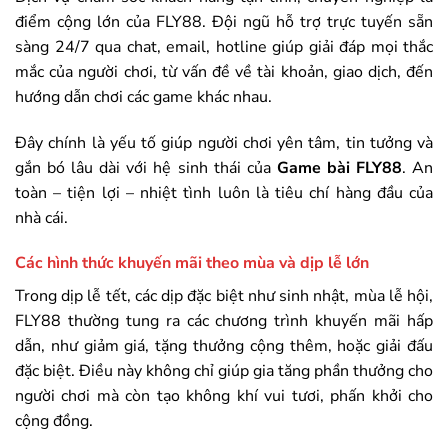
điểm cộng lớn của FLY88. Đội ngũ hỗ trợ trực tuyến sẵn
sàng 24/7 qua chat, email, hotline giúp giải đáp mọi thắc
mắc của người chơi, từ vấn đề về tài khoản, giao dịch, đến
hướng dẫn chơi các game khác nhau.
Đây chính là yếu tố giúp người chơi yên tâm, tin tưởng và
gắn bó lâu dài với hệ sinh thái của
Game bài FLY88
. An
toàn – tiện lợi – nhiệt tình luôn là tiêu chí hàng đầu của
nhà cái.
Các hình thức khuyến mãi theo mùa và dịp lễ lớn
Trong dịp lễ tết, các dịp đặc biệt như sinh nhật, mùa lễ hội,
FLY88 thường tung ra các chương trình khuyến mãi hấp
dẫn, như giảm giá, tặng thưởng cộng thêm, hoặc giải đấu
đặc biệt. Điều này không chỉ giúp gia tăng phần thưởng cho
người chơi mà còn tạo không khí vui tươi, phấn khởi cho
cộng đồng.