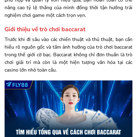
phù hợp và quản lý vốn hiệu quả, bạn hoàn toàn có thể
nâng cao tỷ lệ thắng của mình đồng thời tận hưởng trải
nghiệm chơi game một cách trọn vẹn.
Giới thiệu về trò chơi baccarat
Trước khi đi sâu vào các chiến thuật và thủ thuật, bạn cần
hiểu rõ nguồn gốc và tầm ảnh hưởng của trò chơi baccarat
trong thế giới cờ bạc. Baccarat không chỉ đơn thuần là trò
chơi giải trí mà còn là một hiện tượng văn hóa tại các
casino lớn nhỏ toàn cầu.