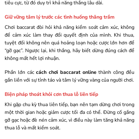
tiêu cực, từ đó duy trì khả năng thắng lâu dài.
Giữ vững tâm lý trước các tình huống thăng trầm
Chơi baccarat đòi hỏi khả năng kiểm soát cảm xúc, không
để cảm xúc làm thay đổi quyết định của mình. Khi thua,
tuyệt đối không nên quá hoảng loạn hoặc cược lớn hơn để
“gỡ gạc”. Ngược lại, khi thắng, hãy biết dừng đúng cách để
không mất hết lợi nhuận.
Phần lớn các
cách chơi baccarat online
thành công đều
gắn liền với sự tỉnh táo và tâm lý vững vàng của người chơi.
Biện pháp thoát khỏi cơn thua lỗ liên tiếp
Khi gặp chu kỳ thua liên tiếp, bạn nên tạm dừng chơi trong
một thời gian hoặc giảm cược tối đa có thể. Đừng cố gắng
gỡ gạc hoặc đè nén cảm xúc, vì điều này làm tăng khả năng
thua lỗ và mất kiểm soát.