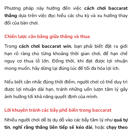
Phương pháp này hướng đến việc
cách chơi baccarat
thắng
dựa trên việc đọc hiểu các chu kỳ và xu hướng thay
đổi của bàn chơi.
Chiến lược cân bằng giữa thắng và thua
Trong
cách chơi baccarat win
, bạn phải biết đặt ra giới
hạn rõ ràng cho từng khoảng thời gian chơi, để hạn chế
nguy cơ thua lỗ lớn. Đồng thời, khi đạt được lợi nhuận
mong muốn, hãy dừng lại đúng lúc để tối đa hóa lợi ích.
Nếu biết cân nhắc đúng thời điểm, người chơi có thể duy trì
được lợi nhuận dài hạn, tránh những uốn lượn tâm lý gây
ảnh hưởng tới khả năng quyết định của mình.
Lời khuyên tránh các bẫy phổ biến trong baccarat
Nhiều người chơi dễ bị dụ dỗ vào các bẫy tâm lý như
quá tự
tin
,
nghĩ rằng thắng liên tiếp sẽ kéo dài
, hoặc
chạy theo