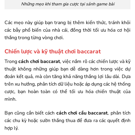
Những mẹo khi tham gia cược tại sảnh game bài
Các mẹo này giúp bạn trang bị thêm kiến thức, tránh khỏi
các bẫy phổ biến của nhà cái, đồng thời tối ưu hóa cơ hội
thắng trong từng vòng chơi.
Chiến lược và kỹ thuật chơi baccarat
Trong
cách chơi baccarat
, việc nắm rõ các chiến lược và kỹ
thuật không những giúp bạn dễ dàng hơn trong việc dự
đoán kết quả, mà còn tăng khả năng thắng lợi lâu dài. Dựa
trên xu hướng, phân tích dữ liệu hoặc áp dụng các hệ thống
cược, bạn hoàn toàn có thể tối ưu hóa chiến thuật của
mình.
Bạn cũng cần biết cách
cách chơi cầu baccarat
, phân tích
các chu kỳ hoặc sườn thắng thua để đưa ra các quyết định
hợp lý.