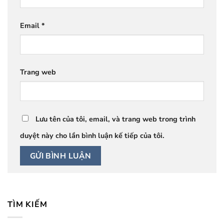
Email
*
Trang web
Lưu tên của tôi, email, và trang web trong trình
duyệt này cho lần bình luận kế tiếp của tôi.
TÌM KIẾM