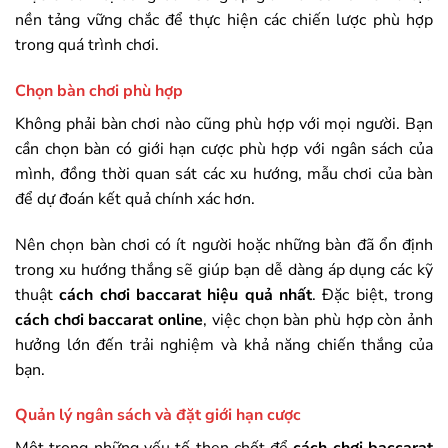
nền tảng vững chắc để thực hiện các chiến lược phù hợp
trong quá trình chơi.
Chọn bàn chơi phù hợp
Không phải bàn chơi nào cũng phù hợp với mọi người. Bạn
cần chọn bàn có giới hạn cược phù hợp với ngân sách của
mình, đồng thời quan sát các xu hướng, mẫu chơi của bàn
để dự đoán kết quả chính xác hơn.
Nên chọn bàn chơi có ít người hoặc những bàn đã ổn định
trong xu hướng thắng sẽ giúp bạn dễ dàng áp dụng các kỹ
thuật
cách chơi baccarat hiệu quả nhất
. Đặc biệt, trong
cách chơi baccarat online
, việc chọn bàn phù hợp còn ảnh
hưởng lớn đến trải nghiệm và khả năng chiến thắng của
bạn.
Quản lý ngân sách và đặt giới hạn cược