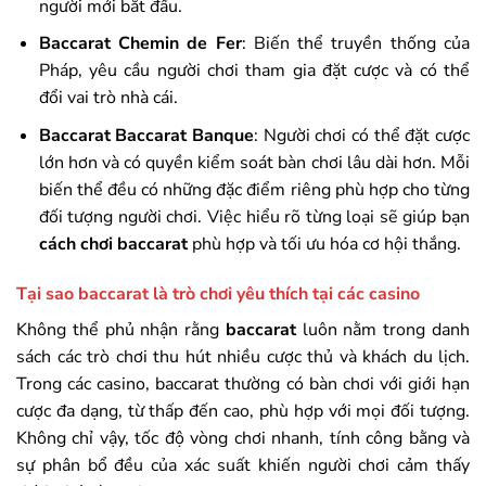
người mới bắt đầu.
Baccarat Chemin de Fer
: Biến thể truyền thống của
Pháp, yêu cầu người chơi tham gia đặt cược và có thể
đổi vai trò nhà cái.
Baccarat Baccarat Banque
: Người chơi có thể đặt cược
lớn hơn và có quyền kiểm soát bàn chơi lâu dài hơn. Mỗi
biến thể đều có những đặc điểm riêng phù hợp cho từng
đối tượng người chơi. Việc hiểu rõ từng loại sẽ giúp bạn
cách chơi baccarat
phù hợp và tối ưu hóa cơ hội thắng.
Tại sao baccarat là trò chơi yêu thích tại các casino
Không thể phủ nhận rằng
baccarat
luôn nằm trong danh
sách các trò chơi thu hút nhiều cược thủ và khách du lịch.
Trong các casino, baccarat thường có bàn chơi với giới hạn
cược đa dạng, từ thấp đến cao, phù hợp với mọi đối tượng.
Không chỉ vậy, tốc độ vòng chơi nhanh, tính công bằng và
sự phân bổ đều của xác suất khiến người chơi cảm thấy