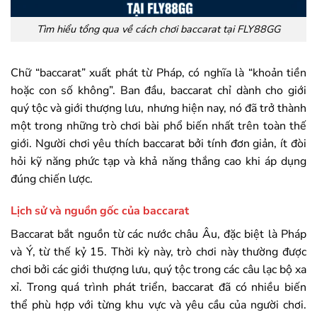
Tìm hiểu tổng qua về cách chơi baccarat tại FLY88GG
Chữ “baccarat” xuất phát từ Pháp, có nghĩa là “khoản tiền
hoặc con số không”. Ban đầu, baccarat chỉ dành cho giới
quý tộc và giới thượng lưu, nhưng hiện nay, nó đã trở thành
một trong những trò chơi bài phổ biến nhất trên toàn thế
giới. Người chơi yêu thích baccarat bởi tính đơn giản, ít đòi
hỏi kỹ năng phức tạp và khả năng thắng cao khi áp dụng
đúng chiến lược.
Lịch sử và nguồn gốc của baccarat
Baccarat bắt nguồn từ các nước châu Âu, đặc biệt là Pháp
và Ý, từ thế kỷ 15. Thời kỳ này, trò chơi này thường được
chơi bởi các giới thượng lưu, quý tộc trong các câu lạc bộ xa
xỉ. Trong quá trình phát triển, baccarat đã có nhiều biến
thể phù hợp với từng khu vực và yêu cầu của người chơi.