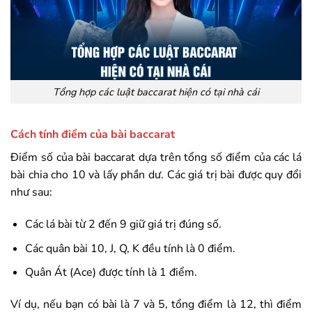
Tổng hợp các luật baccarat hiện có tại nhà cái
Cách tính điểm của bài baccarat
Điểm số của bài baccarat dựa trên tổng số điểm của các lá
bài chia cho 10 và lấy phần dư. Các giá trị bài được quy đổi
như sau:
Các lá bài từ 2 đến 9 giữ giá trị đúng số.
Các quân bài 10, J, Q, K đều tính là 0 điểm.
Quân Át (Ace) được tính là 1 điểm.
Ví dụ, nếu bạn có bài là 7 và 5, tổng điểm là 12, thì điểm