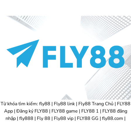
Từ khóa tìm kiếm: fly88 | Fly88 link | Fly88 Trang Chủ | FLY88
App | Đăng ký FLY88 | FLY88 game | FLY88 1 | FLY88 đăng
nhập | fly888 | Fly 88 | Fly88 vip | FLY88 GG | fly88.com |