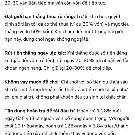
20-30 ván liên tiếp mà vẫn còn vốn để tiếp tục.
Đặt giới hạn thắng thua rõ ràng:
Trước khi chơi, quyết
định số tiền tối đa có thể thua (ví dụ 20% vốn) và mục tiêu
thắng (ví dụ 50% vốn). Khi chạm đến một trong hai giới
hạn này, dừng chơi ngay không ngoại lệ.
Rút tiền thắng ngay lập tức:
Khi thắng được số tiền đáng
kể (gấp đôi vốn trở lên), rút ngay 70-80% lợi nhuận về tài
khoản ngân hàng. Chỉ giữ lại 20-30% để chơi tiếp.
Không vay mượn để chơi:
Chỉ chơi với số tiền dư thừa sau
khi đã chi trả mọi khoản cần thiết. Coi tiền chơi tài xỉu như
chi phí giải trí, không phải khoản đầu tư sinh lời chắc chắn.
Tận dụng hoàn trả để tái đầu tư:
Hoàn trả 1.28% mỗi
ngày từ Fly88 là nguồn vốn bổ sung quan trọng. Với người
chơi 10 triệu/ngày, hoàn trả 128k/ngày = 3.84 triệu/tháng.
Sử dụng tiền này để chơi thêm thay vì dùng vốn gốc.