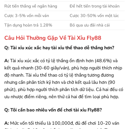
Rút tiền thắng về ngân hàng
Để hết tiền trong tài khoản
Cược 3-5% vốn mỗi ván
Cược 30-50% vốn một lúc
Tận dụng hoàn trả 1.28%
Bỏ qua ưu đãi nhà cái
Câu Hỏi Thường Gặp Về Tài Xỉu Fly88
Q: Tài xỉu xúc xắc hay tài xỉu thể thao dễ thắng hơn?
A:
Tài xỉu xúc xắc có tỷ lệ thắng ổn định hơn (48.6%) và
kết quả nhanh (30-60 giây/ván), phù hợp người thích nhịp
độ nhanh. Tài xỉu thể thao có tỷ lệ thắng tương đương
nhưng cần phân tích kỹ hơn và chờ kết quả lâu hơn (90
phút), phù hợp người thích phân tích dữ liệu. Cả hai đều có
ưu nhược điểm riêng, nên thử cả hai để tìm loại phù hợp.
Q: Tôi cần bao nhiêu vốn để chơi tài xỉu Fly88?
A:
Mức vốn tối thiểu là 100,000đ, đủ để chơi 10-20 ván