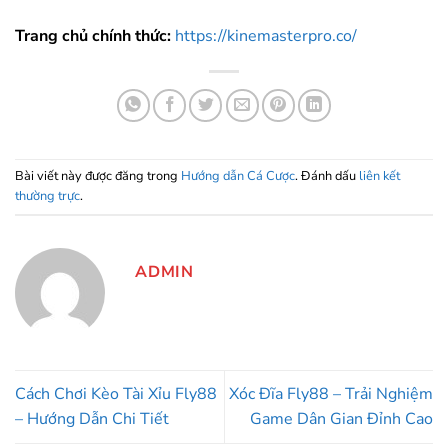
Trang chủ chính thức:
https://kinemasterpro.co/
Bài viết này được đăng trong
Hướng dẫn Cá Cược
. Đánh dấu
liên kết
thường trực
.
ADMIN
Cách Chơi Kèo Tài Xỉu Fly88
Xóc Đĩa Fly88 – Trải Nghiệm
– Hướng Dẫn Chi Tiết
Game Dân Gian Đỉnh Cao