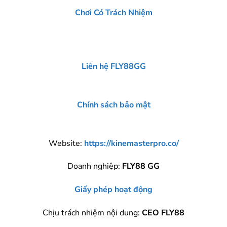
Chơi Có Trách Nhiệm
Liên hệ FLY88GG
Chính sách bảo mật
Website:
https://kinemasterpro.co/
Doanh nghiệp:
FLY88 GG
Giấy phép hoạt động
Chịu trách nhiệm nội dung:
CEO FLY88