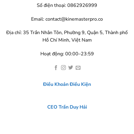
Số điện thoại: 0862926999
Email:
contact@kinemasterpro.co
Địa chỉ: 35 Trần Nhân Tôn, Phường 9, Quận 5, Thành phố
Hồ Chí Minh, Việt Nam
Hoạt động: 00:00–23:59
Điều Khoản Điều Kiện
CEO Trần Duy Hải