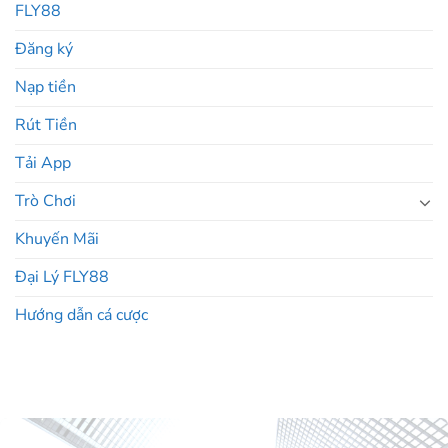
FLY88
Đăng ký
Nạp tiền
Rút Tiền
Tải App
Trò Chơi
Khuyến Mãi
Đại Lý FLY88
Hướng dẫn cá cược