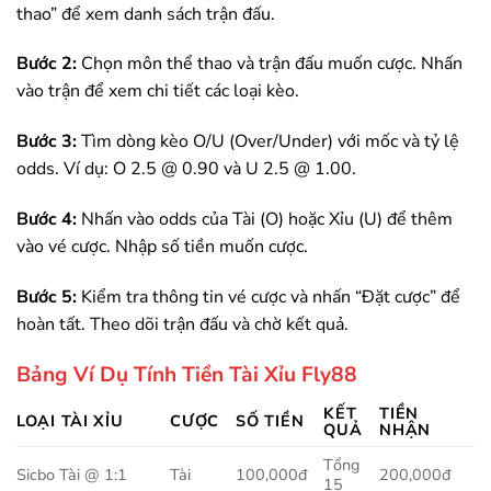
thao” để xem danh sách trận đấu.
Bước 2:
Chọn môn thể thao và trận đấu muốn cược. Nhấn
vào trận để xem chi tiết các loại kèo.
Bước 3:
Tìm dòng kèo O/U (Over/Under) với mốc và tỷ lệ
odds. Ví dụ: O 2.5 @ 0.90 và U 2.5 @ 1.00.
Bước 4:
Nhấn vào odds của Tài (O) hoặc Xỉu (U) để thêm
vào vé cược. Nhập số tiền muốn cược.
Bước 5:
Kiểm tra thông tin vé cược và nhấn “Đặt cược” để
hoàn tất. Theo dõi trận đấu và chờ kết quả.
Bảng Ví Dụ Tính Tiền Tài Xỉu Fly88
KẾT
TIỀN
LOẠI TÀI XỈU
CƯỢC
SỐ TIỀN
QUẢ
NHẬN
Tổng
Sicbo Tài @ 1:1
Tài
100,000đ
200,000đ
15