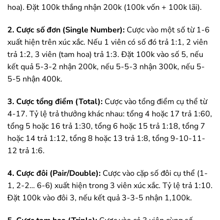
hoa). Đặt 100k thắng nhận 200k (100k vốn + 100k lãi).
2. Cược số đơn (Single Number):
Cược vào một số từ 1-6
xuất hiện trên xúc xắc. Nếu 1 viên có số đó trả 1:1, 2 viên
trả 1:2, 3 viên (tam hoa) trả 1:3. Đặt 100k vào số 5, nếu
kết quả 5-3-2 nhận 200k, nếu 5-5-3 nhận 300k, nếu 5-
5-5 nhận 400k.
3. Cược tổng điểm (Total):
Cược vào tổng điểm cụ thể từ
4-17. Tỷ lệ trả thưởng khác nhau: tổng 4 hoặc 17 trả 1:60,
tổng 5 hoặc 16 trả 1:30, tổng 6 hoặc 15 trả 1:18, tổng 7
hoặc 14 trả 1:12, tổng 8 hoặc 13 trả 1:8, tổng 9-10-11-
12 trả 1:6.
4. Cược đôi (Pair/Double):
Cược vào cặp số đôi cụ thể (1-
1, 2-2… 6-6) xuất hiện trong 3 viên xúc xắc. Tỷ lệ trả 1:10.
Đặt 100k vào đôi 3, nếu kết quả 3-3-5 nhận 1,100k.