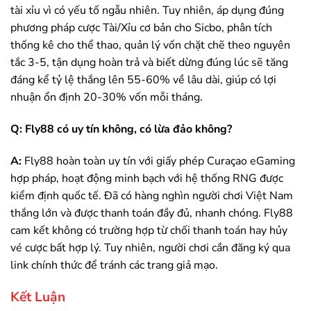
tài xỉu vì có yếu tố ngẫu nhiên. Tuy nhiên, áp dụng đúng
phương pháp cược Tài/Xỉu cơ bản cho Sicbo, phân tích
thống kê cho thể thao, quản lý vốn chặt chẽ theo nguyên
tắc 3-5, tận dụng hoàn trả và biết dừng đúng lúc sẽ tăng
đáng kể tỷ lệ thắng lên 55-60% về lâu dài, giúp có lợi
nhuận ổn định 20-30% vốn mỗi tháng.
Q: Fly88 có uy tín không, có lừa đảo không?
A:
Fly88 hoàn toàn uy tín với giấy phép Curaçao eGaming
hợp pháp, hoạt động minh bạch với hệ thống RNG được
kiểm định quốc tế. Đã có hàng nghìn người chơi Việt Nam
thắng lớn và được thanh toán đầy đủ, nhanh chóng. Fly88
cam kết không có trường hợp từ chối thanh toán hay hủy
vé cược bất hợp lý. Tuy nhiên, người chơi cần đăng ký qua
link chính thức để tránh các trang giả mạo.
Kết Luận