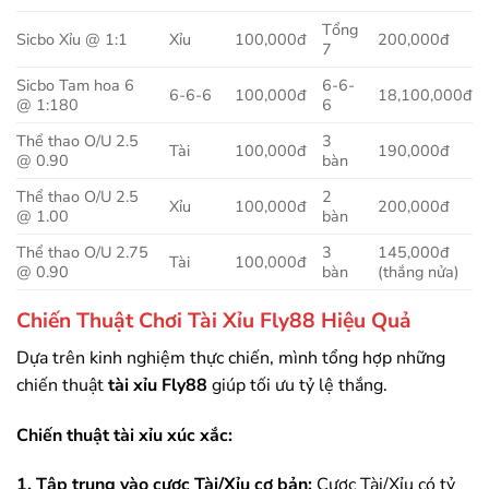
Tổng
Sicbo Xỉu @ 1:1
Xỉu
100,000đ
200,000đ
7
Sicbo Tam hoa 6
6-6-
6-6-6
100,000đ
18,100,000đ
@ 1:180
6
Thể thao O/U 2.5
3
Tài
100,000đ
190,000đ
@ 0.90
bàn
Thể thao O/U 2.5
2
Xỉu
100,000đ
200,000đ
@ 1.00
bàn
Thể thao O/U 2.75
3
145,000đ
Tài
100,000đ
@ 0.90
bàn
(thắng nửa)
Chiến Thuật Chơi Tài Xỉu Fly88 Hiệu Quả
Dựa trên kinh nghiệm thực chiến, mình tổng hợp những
chiến thuật
tài xỉu Fly88
giúp tối ưu tỷ lệ thắng.
Chiến thuật tài xỉu xúc xắc:
1. Tập trung vào cược Tài/Xỉu cơ bản:
Cược Tài/Xỉu có tỷ