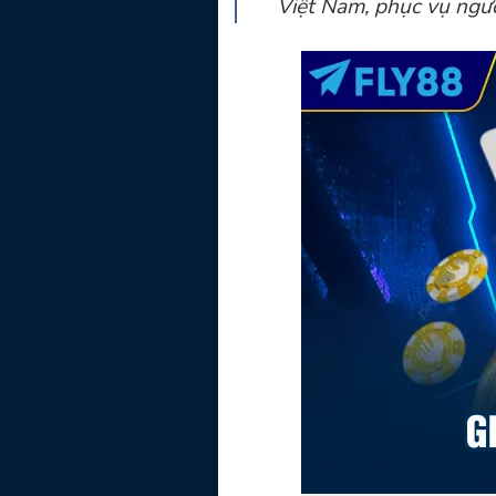
Việt Nam, phục vụ người