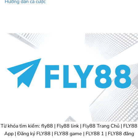
Hướng dẫn cá cược
Từ khóa tìm kiếm: fly88 | Fly88 link | Fly88 Trang Chủ | FLY88
App | Đăng ký FLY88 | FLY88 game | FLY88 1 | FLY88 đăng