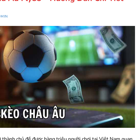
DMIN
 thành chủ đề được hàng triệu người chơi tại Việt Nam quan