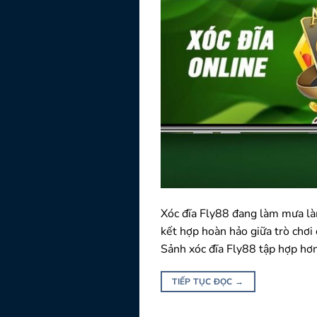
Xóc đĩa Fly88 đang làm mưa là
kết hợp hoàn hảo giữa trò chơi 
Sảnh xóc đĩa Fly88 tập hợp hơn
TIẾP TỤC ĐỌC
→