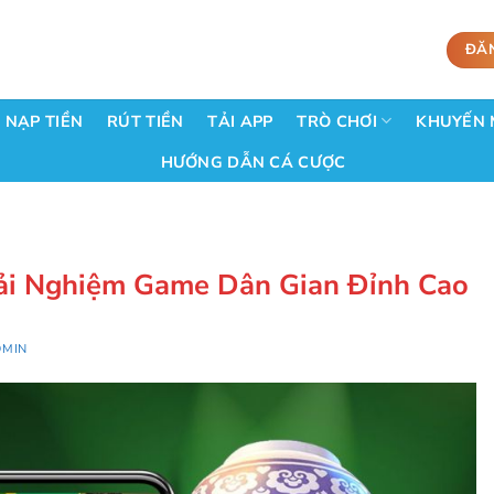
ĐĂN
NẠP TIỀN
RÚT TIỀN
TẢI APP
TRÒ CHƠI
KHUYẾN 
HƯỚNG DẪN CÁ CƯỢC
rải Nghiệm Game Dân Gian Đỉnh Cao
DMIN