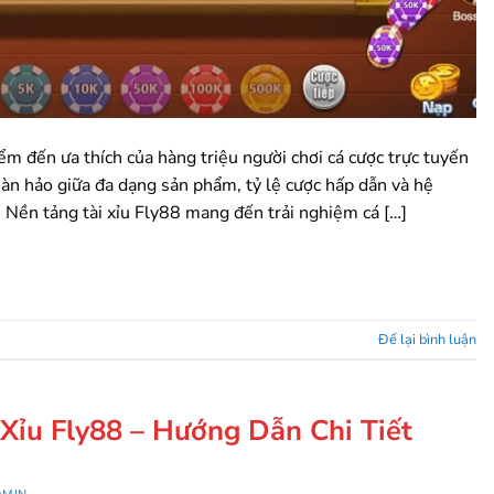
ểm đến ưa thích của hàng triệu người chơi cá cược trực tuyến
àn hảo giữa đa dạng sản phẩm, tỷ lệ cược hấp dẫn và hệ
 Nền tảng tài xỉu Fly88 mang đến trải nghiệm cá […]
Để lại bình luận
 Xỉu Fly88 – Hướng Dẫn Chi Tiết