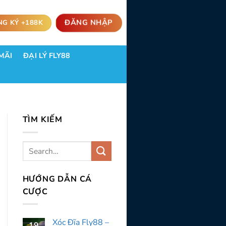
ĐĂNG NHẬP
G KÝ +188K
MÃI
ĐẠI LÝ FLY88
TÌM KIẾM
HƯỚNG DẪN CÁ
CƯỢC
Xóc Đĩa Fly88 –
19