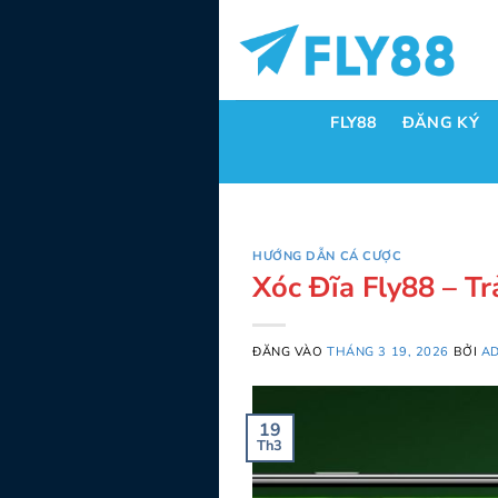
Bỏ
qua
nội
dung
FLY88
ĐĂNG KÝ
HƯỚNG DẪN CÁ CƯỢC
Xóc Đĩa Fly88 – T
ĐĂNG VÀO
THÁNG 3 19, 2026
BỞI
A
19
Th3