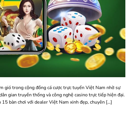
m gió trong cộng đồng cá cược trực tuyến Việt Nam nhờ sự
dân gian truyền thống và công nghệ casino trực tiếp hiện đại.
 15 bàn chơi với dealer Việt Nam xinh đẹp, chuyên […]