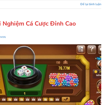
Để lại bình luận
rải Nghiệm Cá Cược Đỉnh Cao
DMIN