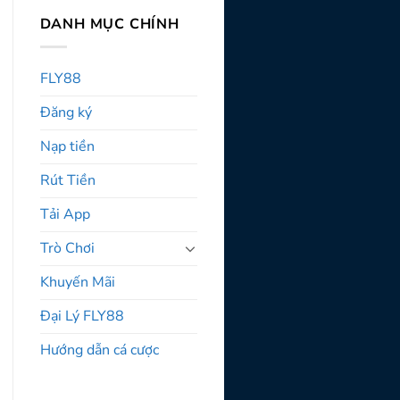
DANH MỤC CHÍNH
FLY88
Đăng ký
Nạp tiền
Rút Tiền
Tải App
Trò Chơi
Khuyến Mãi
Đại Lý FLY88
Hướng dẫn cá cược