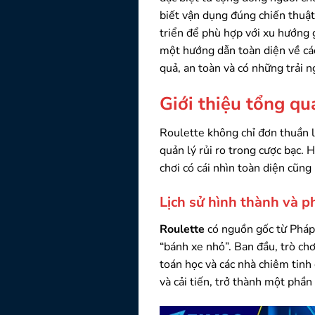
biết vận dụng đúng chiến thuật
triển để phù hợp với xu hướng gi
một hướng dẫn toàn diện về các
quả, an toàn và có những trải n
Giới thiệu tổng qu
Roulette không chỉ đơn thuần l
quản lý rủi ro trong cược bạc. 
chơi có cái nhìn toàn diện cũng
Lịch sử hình thành và p
Roulette
có nguồn gốc từ Pháp v
“bánh xe nhỏ”. Ban đầu, trò c
toán học và các nhà chiêm tinh 
và cải tiến, trở thành một phần