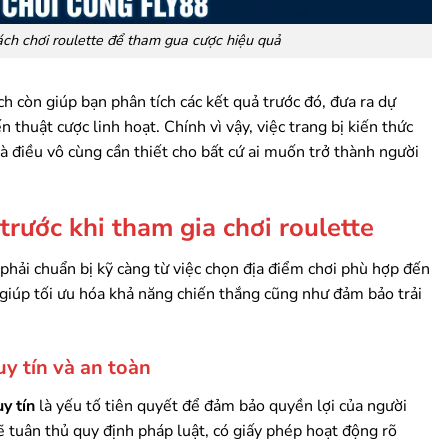
ách chơi roulette để tham gua cược hiệu quả
h còn giúp bạn phân tích các kết quả trước đó, đưa ra dự
 thuật cược linh hoạt. Chính vì vậy, việc trang bị kiến thức
à điều vô cùng cần thiết cho bất cứ ai muốn trở thành người
trước khi tham gia chơi roulette
 phải chuẩn bị kỹ càng từ việc chọn địa điểm chơi phù hợp đến
 giúp tối ưu hóa khả năng chiến thắng cũng như đảm bảo trải
uy tín và an toàn
y tín
là yếu tố tiên quyết để đảm bảo quyền lợi của người
sẽ tuân thủ quy định pháp luật, có giấy phép hoạt động rõ