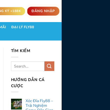
ĐĂNG NHẬP
G KÝ +188K
MÃI
ĐẠI LÝ FLY88
TÌM KIẾM
HƯỚNG DẪN CÁ
CƯỢC
Xóc Đĩa Fly88 –
19
Trải Nghiệm
Th3