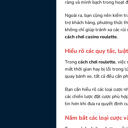
ràng và minh bạch trong hoạt 
Ngoài ra, bạn cũng nên kiểm tr
trợ khách hàng, phương thức t
không chỉ giúp tránh xa các rủi
cách chơi casino roulette
.
Hiểu rõ các quy tắc, luật
Trong
cách chơi roulette
, việc
mất thời gian hay bị lỗi trong l
quay bánh xe, tất cả đều cần ph
Bạn cần hiểu rõ các loại cược n
các chiến lược đặt cược phù hợp
tin hơn khi đưa ra quyết định c
Nắm bắt các loại cược v